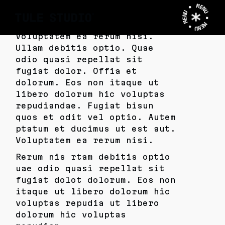
MENU • MENU • MENU •
Voluptatem ea rerum nisi.
Ullam debitis optio. Quae
odio quasi repellat sit
fugiat dolor. Offia et
dolorum. Eos non itaque ut
libero dolorum hic voluptas
repudiandae. Fugiat bisun
quos et odit vel optio. Autem
ptatum et ducimus ut est aut.
Voluptatem ea rerum nisi.
Rerum nis rtam debitis optio
uae odio quasi repellat sit
fugiat dolot dolorum. Eos non
itaque ut libero dolorum hic
voluptas repudia ut libero
dolorum hic voluptas